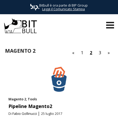
Bitbull è ora parte di BIP Group
Leggi il Comunicato Stampa
TUTTI I POST
AWS
BUSINESS
E-COMMERCE
EVENTI
MAGENTO 2
«
1
2
3
»
Magento 2
Tools
Pipeline Magento2
|
Di
Fabio Gollinucci
25 luglio 2017