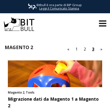
Bitbull è ora parte di BIP Group
Leggi il Comunicato Stampa
TUTTI I POST
AWS
BUSINESS
E-COMMERCE
EVENTI
MAGENTO 2
«
1
2
3
»
Magento 2
Tools
Migrazione dati da Magento 1 a Magento
2