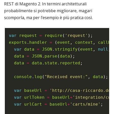
REST di Magento 2. In termini architetturali
probabilmente si potrebbe migliorare, magari
scomporla, ma per l’esempio è più pratica così.
var
request
=
require
(
'request'
exports
.
handler
=
 (
event
, 
context
, 
callba
var
data
=
JSON
.
stringify
(
event
, 
null
, 
data
=
JSON
.
parse
(
data
);

data
=
data
.
state
.
reported
;

console
.
log
(
"Received event:"
, 
data
);

var
baseUrl
=
'http://casa-riccardo.ddn
var
urlToken
=
baseUrl
+
'integration/cus
var
urlCart
=
baseUrl
+
'carts/mine'
;
