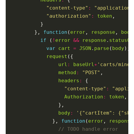
"content-type"
:
"application/
"authorization"
:
token
,

          }

        }, 
function
(
error
, 
response
, 
body
if
 (
!
error
&&
response
.
statusCo
var
cart
=
JSON
.
parse
(
body
);

request
({

url
:
baseUrl
+
'carts/mine/
method
:
"POST"
,

headers
:
 {

"content-type"
:
"applic
Authorization
:
token
,

                },

body
:
'{"cartItem": {"sku
              }, 
function
(
error
, 
response