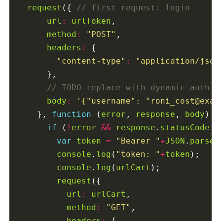
request
({ 
url
:
urlToken
,

method
:
"POST"
,

headers
:
 {

"content-type"
:
"application/json
      },

body
:
'{"username": "roni_cost@exam
    }, 
function
 (
error
, 
response
, 
body
) {
if
 (
!
error
&&
response
.
statusCode
=
var
token
=
"Bearer "
+
JSON
.
parse
(
console
.
log
(
"token: "
+
token
);

console
.
log
(
urlCart
);

request
({

url
:
urlCart
,

method
:
"GET"
,

headers
:
 {
