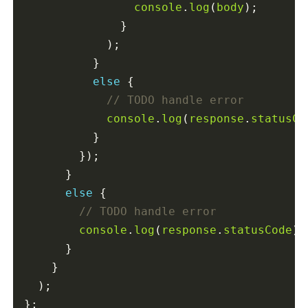
console
.
log
(
body
);

              }

            );

          }

else
 {

console
.
log
(
response
.
statusCo
          }

        });

      }

else
 {

console
.
log
(
response
.
statusCode
);

      }

    }

  );
