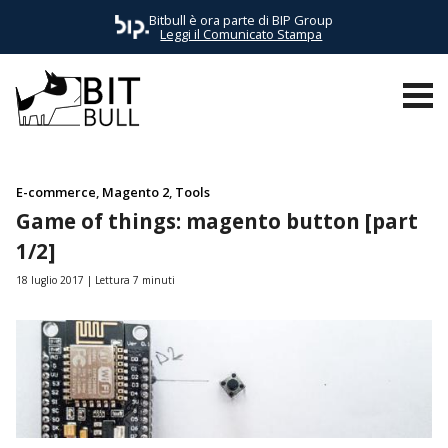
Bitbull è ora parte di BIP Group
Leggi il Comunicato Stampa
TUTTI I POST
AWS
BUSINESS
E-COMMERCE
EVENTI
E-commerce
Magento 2
Tools
Game of things: magento button [part
1/2]
18 luglio 2017
Lettura 7 minuti