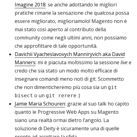
Imagine 2018
: se anche adottando le migliori
pratiche rimane la sensazione che qualcosa possa
essere migliorato, miglioriamolo! Magento non è
mai stato così aperto al contributo della
community come negli ultimi anni, non possiamo
che approfittare di tale opportunità.
Davichii Vyacheslavovych Manniryvich aka David
Manners
: mi è piaciuta moltissimo la sessione
live
e
credo che sia stato un modo molto efficace di
insegnare comandi meno noti di git. Scommetto
che non dimenticheremo più cosa sia un
git
o un
:)
bisect
git rerere
Jamie Maria Schouren
: grazie al suo talk ho capito
quanto le Progressive Web Apps su Magento
siano una realtà ormai dietro l’angolo. La
soluzione di Deity è sicuramente una di quelle
pronte ad accettare la sfida.