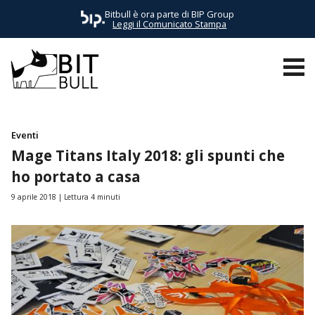
Bitbull è ora parte di BIP Group
Leggi il Comunicato Stampa
TUTTI I POST
AWS
BUSINESS
E-COMMERCE
EVENTI
Eventi
Mage Titans Italy 2018: gli spunti che
ho portato a casa
9 aprile 2018
Lettura 4 minuti