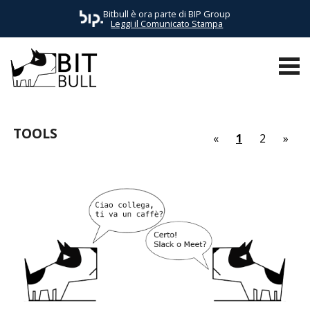
Bitbull è ora parte di BIP Group
Leggi il Comunicato Stampa
TUTTI I POST
AWS
BUSINESS
E-COMMERCE
EVENTI
TOOLS
«
1
2
»