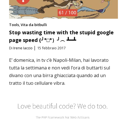
Tools
Vita da bitbulli
Stop wasting time with the stupid google
page speed (╯°□°）╯︵ ┻━┻
|
Di
Irene Iaccio
15 febbraio 2017
E’ domenica, in tv c’è Napoli-Milan, hai lavorato
tutta la settimana e non vedi l’ora di buttarti sul
divano con una birra ghiacciata quando ad un
tratto il tuo cellulare vibra.