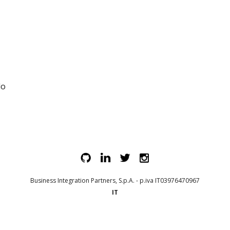
lo
Business Integration Partners, S.p.A. - p.iva IT03976470967
IT