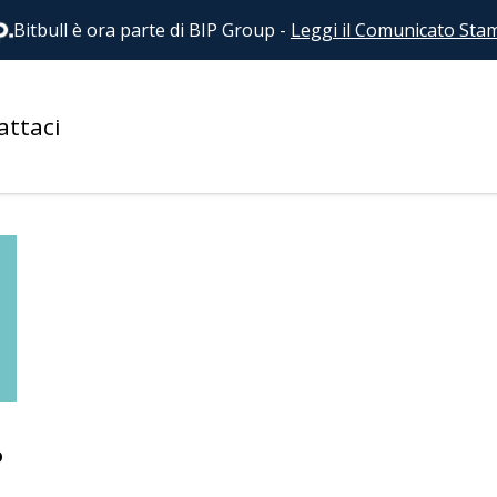
Bitbull è ora parte di BIP Group
-
Leggi il Comunicato Sta
attaci
VIERO
o