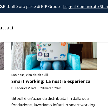
Bitbull è ora parte di BIP Group
-
Leggi il Comunicato Sta
EVENTI
FRONTEND
HEADLESS
JOB
MAGENTO-1
MAGE
attaci
Business
Vita da bitbulli
Smart working: La nostra esperienza
|
Di
Federica Villata
28 marzo 2020
Bitbull è un’azienda distribuita fin dalla sua
fondazione, lavoriamo infatti in smart working