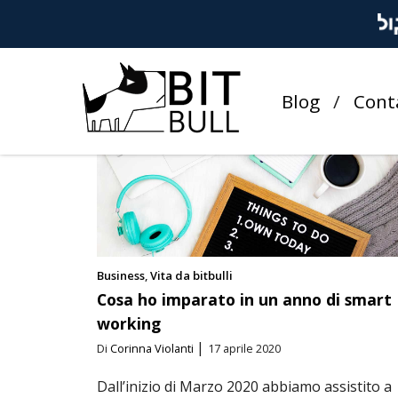
TUTTI I POST
AWS
BUSINESS
E-COMMERCE
REMOTE WORKING
Blog
Cont
Business
Vita da bitbulli
Cosa ho imparato in un anno di smart
working
|
Di
Corinna Violanti
17 aprile 2020
Dall’inizio di Marzo 2020 abbiamo assistito a