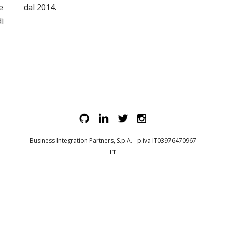
e
dal 2014.
i
Business Integration Partners, S.p.A. - p.iva IT03976470967
IT