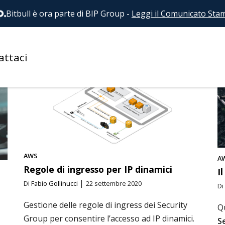
Bitbull è ora parte di BIP Group
-
Leggi il Comunicato Sta
EVENTI
FRONTEND
HEADLESS
JOB
MAGENTO-1
MAGE
attaci
AWS
A
Regole di ingresso per IP dinamici
I
|
Di
Fabio Gollinucci
22 settembre 2020
Di
Gestione delle regole di ingress dei Security
Qu
Group per consentire l’accesso ad IP dinamici.
S