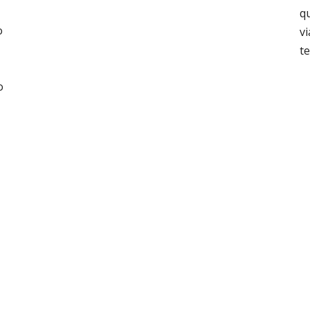
q
o
vi
te
o