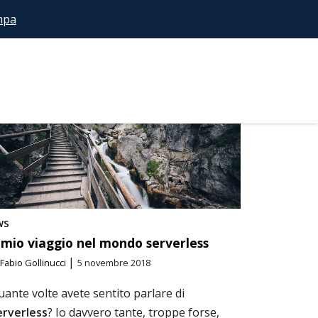
mpa
NTO-2
MODULI
SHOPIFY
TOOLS
VITA-DA-BITBULLI
WS
l mio viaggio nel mondo serverless
|
Fabio Gollinucci
5 novembre 2018
ante volte avete sentito parlare di
erverless
? Io davvero tante, troppe forse,