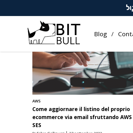
TUTTI I POST
AWS
BUSINESS
E-COMMERCE
LAMBDA
Blog
Cont
AWS
Come aggiornare il listino del proprio
ecommerce via email sfruttando AWS
SES