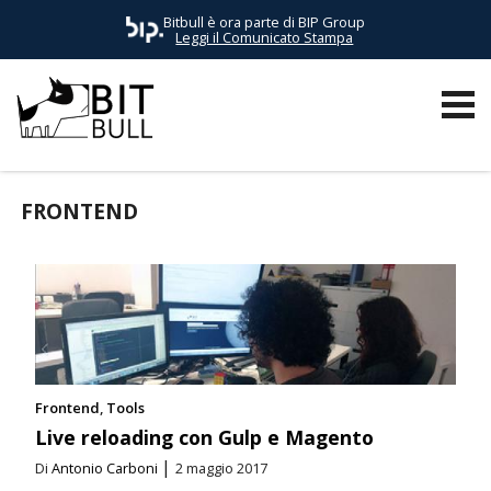
Bitbull è ora parte di BIP Group
Leggi il Comunicato Stampa
TUTTI I POST
AWS
BUSINESS
E-COMMERCE
EVENTI
FRONTEND
Frontend
Tools
Live reloading con Gulp e Magento
|
Di
Antonio Carboni
2 maggio 2017