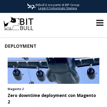
Bitbull è ora parte di BIP Group
Leggi il Comunicato Stampa
TUTTI I POST
AWS
BUSINESS
E-COMMERCE
EVENTI
DEPLOYMENT
Magento 2
Zero downtime deployment con Magento
2