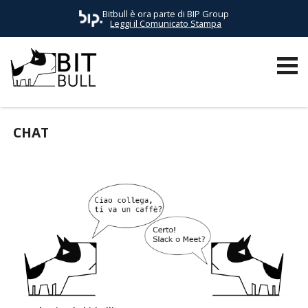
Bitbull è ora parte di BIP Group
Leggi il Comunicato Stampa
TUTTI I POST
AWS
BUSINESS
E-COMMERCE
EVENTI
CHAT